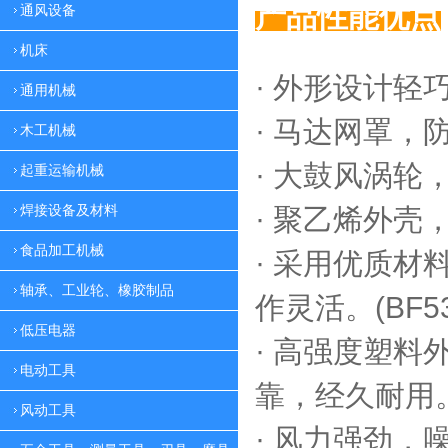
产品性能优点
通风设备
机床
· 外形设计轻
通用机械
·
马达网罩，
木工机械
·
大鼓风涡轮，
起重运输机械
焊接设备及材料
·
聚乙烯外壳，
食品加工机械
·
采用优质材料
轴承、工业轮、橡胶制品
作灵活。(BF53
低压电器
·
高强度塑料外
电动工具
靠，
经久耐用。(
风动工具
·
风力强劲，噪