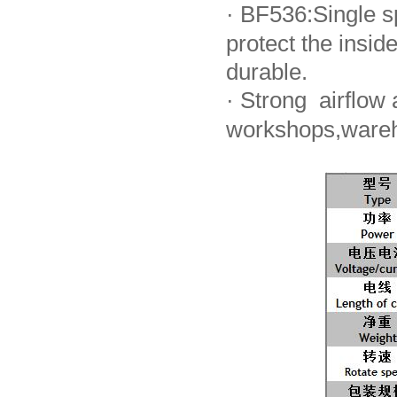
·
BF536:Single sp
protect the ins
durable.
·
Strong airflow a
workshops,wareh