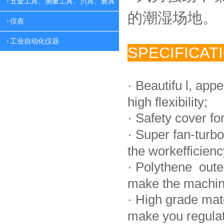
五金工具、测量工具、刃具、磨具
的潮湿场地。
仪表
工业自动化仪器
SPECIFICAT
·
Beautifu l, app
high flexibility;
·
Safety cover fo
·
Super fan-turbo
the workefficienc
·
Polythene oute
make the machin
·
High grade mat
make you regulate