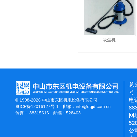
重翻新机
电动高压清洗机
吸尘机
总
号：
电话
© 1998-2026 中山市东区机电设备有限公司
粤ICP备12016127号-1
邮箱：
info@dqjd.com.cn
88
传真： 88315616 邮编：528403
网址
52
公