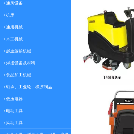
通风设备
机床
通用机械
木工机械
起重运输机械
焊接设备及材料
食品加工机械
轴承、工业轮、橡胶制品
低压电器
电动工具
风动工具