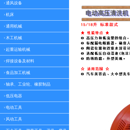
通风设备
机床
通用机械
木工机械
起重运输机械
焊接设备及材料
食品加工机械
轴承、工业轮、橡胶制品
低压电器
电动工具
风动工具