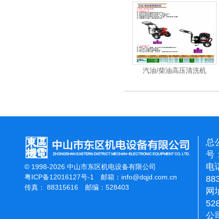
洗机工业级
电动高压清洗机工业级
汽油/柴油高压清洗机
总
号：
电话
© 1998-2026 中山市东区机电设备有限公司
粤ICP备12016127号-1
邮箱：
info@dqjd.com.cn
88
传真： 88315616 邮编：528403
网址
52
公