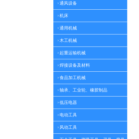
通风设备
机床
通用机械
木工机械
起重运输机械
焊接设备及材料
食品加工机械
轴承、工业轮、橡胶制品
低压电器
电动工具
风动工具