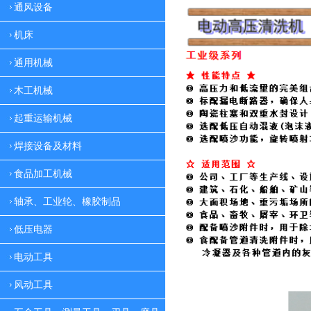
通风设备
机床
通用机械
木工机械
起重运输机械
焊接设备及材料
食品加工机械
轴承、工业轮、橡胶制品
低压电器
电动工具
风动工具