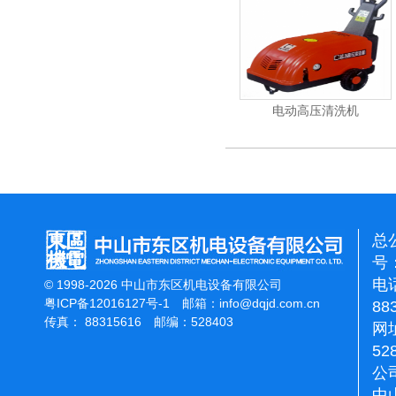
能刷地机
洁霸石面加重翻新机
电动高压清洗机
总
号：
电话
© 1998-2026 中山市东区机电设备有限公司
粤ICP备12016127号-1
邮箱：
info@dqjd.com.cn
88
传真： 88315616 邮编：528403
网址
52
公
中