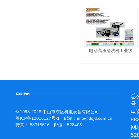
机
电动高压清洗机
电动高压清洗机工业级
总
号：
电话
© 1998-2026 中山市东区机电设备有限公司
粤ICP备12016127号-1
邮箱：
info@dqjd.com.cn
88
传真： 88315616 邮编：528403
网址
52