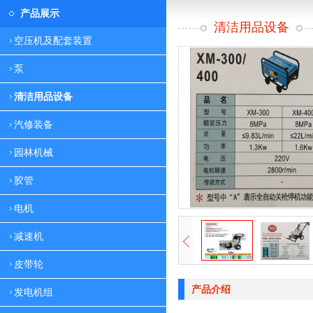
产品展示
清洁用品设备
空压机及配套装置
泵
清洁用品设备
汽修装备
园林机械
胶管
电机
减速机
皮带轮
产品介绍
发电机组