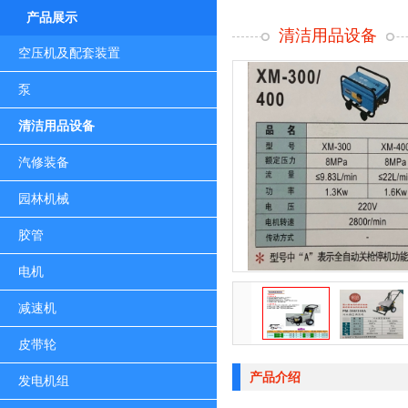
产品展示
清洁用品设备
空压机及配套装置
泵
清洁用品设备
汽修装备
园林机械
胶管
电机
减速机
皮带轮
产品介绍
发电机组