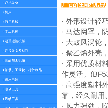
产品性能优点
通风设备
机床
· 外形设计轻
通用机械
·
马达网罩，
木工机械
·
大鼓风涡轮，
起重运输机械
焊接设备及材料
·
聚乙烯外壳，
食品加工机械
·
采用优质材料
轴承、工业轮、橡胶制品
作灵活。(BF53
低压电器
·
高强度塑料外
电动工具
靠，
经久耐用。(
风动工具
·
风力强劲，噪