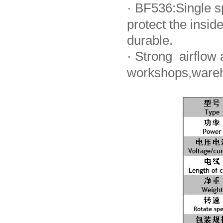
·
BF536:Single sp
protect the ins
durable.
·
Strong airflow a
workshops,wareh