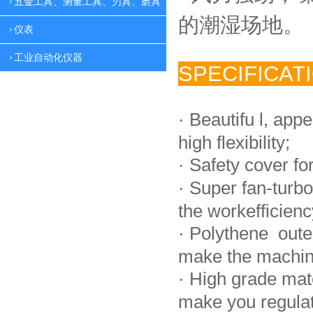
五金工具、测量工具、刃具、磨具
的潮湿场地。
仪表
工业自动化仪器
SPECIFICAT
·
Beautifu l, app
high flexibility;
·
Safety cover fo
·
Super fan-turbo
the workefficienc
·
Polythene oute
make the machin
·
High grade mat
make you regulate