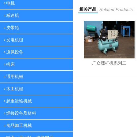
电机
相关产品
Related Products
减速机
皮带轮
发电机组
通风设备
压机
广众螺杆机系列一
广众螺杆机系列二
机床
通用机械
木工机械
起重运输机械
焊接设备及材料
食品加工机械