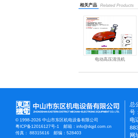
相关产品
Related Products
清洗机
吸尘机
电动高压清洗机
总
号：
电话
© 1998-2026 中山市东区机电设备有限公司
粤ICP备12016127号-1
邮箱：
info@dqjd.com.cn
88
传真： 88315616 邮编：528403
网址