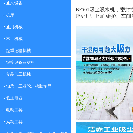
通风设备
BF501
吸尘吸水机，密封
机床
坪处理、地面维护、车间
通用机械
木工机械
起重运输机械
焊接设备及材料
食品加工机械
轴承、工业轮、橡胶制品
低压电器
电动工具
风动工具