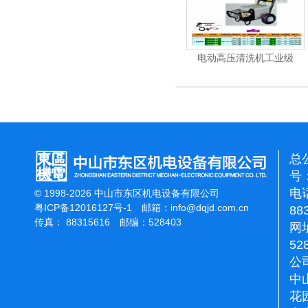
电动高压清洗机
电动高压清洗机工业级
电动高
总
号：
电话
© 1998-2026 中山市东区机电设备有限公司
粤ICP备12016127号-1
邮箱：
info@dqjd.com.cn
88
传真： 88315616 邮编：528403
网址
52
公
中
花