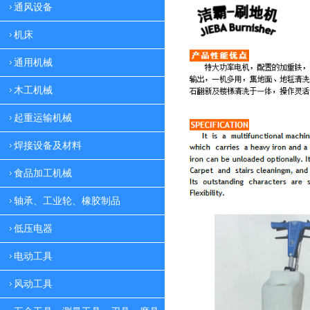
通风设备
机床
通用机械
木工机械
起重运输机械
焊接设备及材料
食品加工机械
轴承、工业轮、橡胶制品
低压电器
电动工具
风动工具