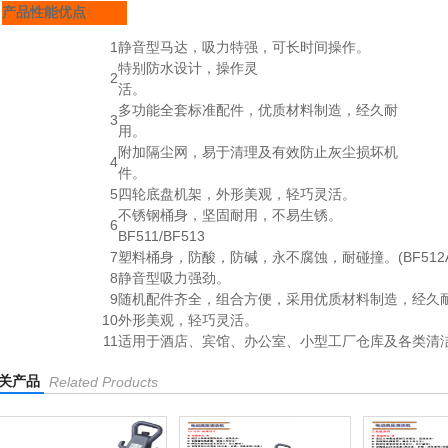
产品性能优点
1
静音型马达，吸力特强，可长时间操作。
特别防水设计，操作灵
2
活。
多功能全套标准配件，优质材料制造，经久耐
3
用。
附加隔尘网，易于清理及有效防止灰尘损坏机
4
件。
5
四轮底盘机架，外形美观，轻巧灵活。
不锈钢桶身，坚固耐用，不易生锈。
6
BF511/BF513
7
塑料桶身，防酸，防碱，永不腐蚀，耐碰撞。(BF512A
8
静音型吸力强劲。
9
随机配件齐全，组合方便，采用优质材料制造，经久
10
外形美观，轻巧灵活。
11
适用于酒店、宾馆、办公室、小型工厂仓库及各类清
关产品
Related Products