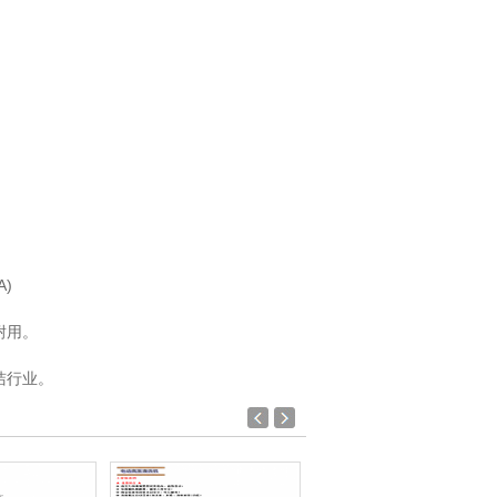
)
耐用。
洁行业。