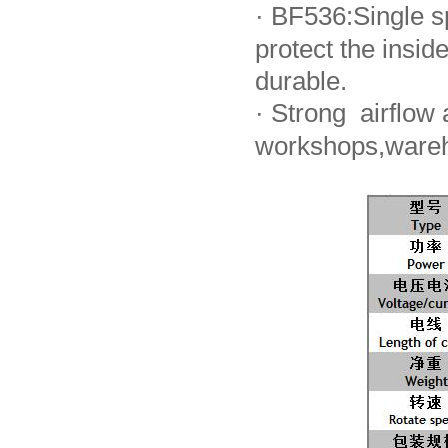
·
BF536:Single sp
protect the ins
durable.
·
Strong airflow a
workshops,wareh