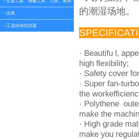
五金工具、测量工具、刃具、磨具
的潮湿场地。
仪表
工业自动化仪器
SPECIFICAT
·
Beautifu l, app
high flexibility;
·
Safety cover fo
·
Super fan-turbo
the workefficienc
·
Polythene oute
make the machin
·
High grade mat
make you regulate