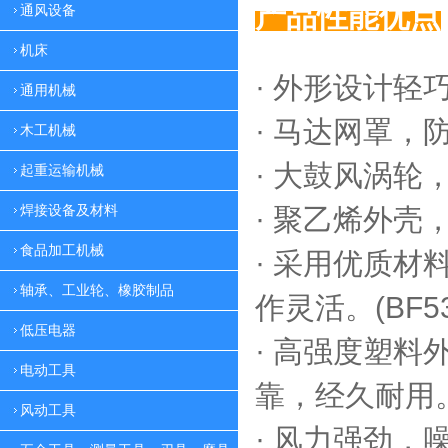
产品性能优点
通风设备
机床
· 外形设计轻
通用机械
·
马达网罩，
木工机械
·
大鼓风涡轮，
起重运输机械
焊接设备及材料
·
聚乙烯外壳，
食品加工机械
·
采用优质材料
轴承、工业轮、橡胶制品
作灵活。(BF53
低压电器
·
高强度塑料外
电动工具
靠，
经久耐用。(
风动工具
·
风力强劲，噪