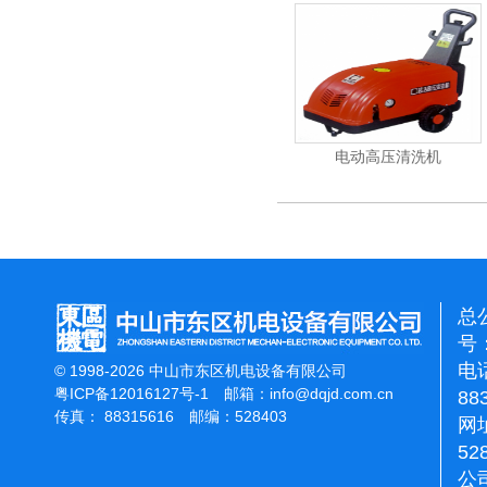
能刷地机
洁霸石面加重翻新机
电动高压清洗机
总
号：
电话
© 1998-2026 中山市东区机电设备有限公司
粤ICP备12016127号-1
邮箱：
info@dqjd.com.cn
88
传真： 88315616 邮编：528403
网址
52
公