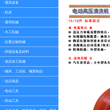
通风设备
机床
通用机械
木工机械
起重运输机械
焊接设备及材料
食品加工机械
轴承、工业轮、橡胶制品
低压电器
电动工具
风动工具