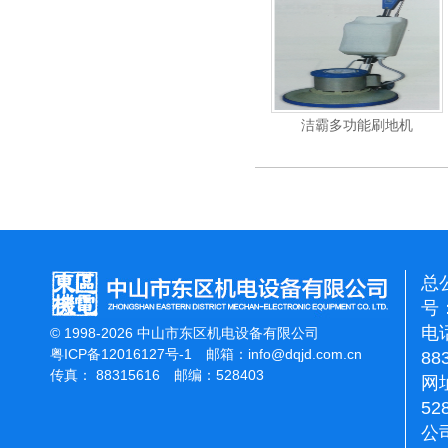
杰霸-强力吹干机
洁霸多功能刷地机
总
号：
电话
© 1998-2026 中山市东区机电设备有限公司
粤ICP备12016127号-1
邮箱：
info@dqjd.com.cn
88
传真： 88315616 邮编：528403
网址
52
公