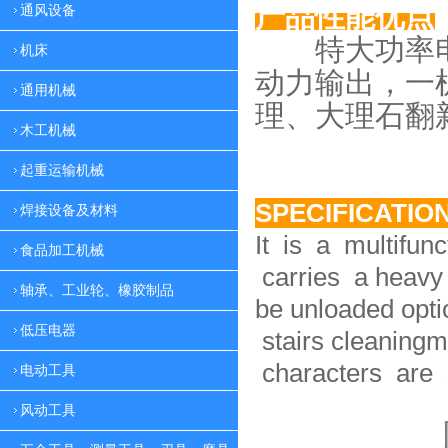
产品性能优点
通风设备
特大功率电
机床
动力
输出，一
通用机械
理、大理
石翻
木工机械
起重运输机械
SPECIFICATIO
焊接设备及材料
It is a multifun
食品加工机械
carries a heavy 
轴承、工业轮、橡胶制品
be unloaded option
低压电器
stairs cleaningm
characters are 
电动工具
风动工具