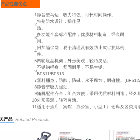
产品性能优点
1
静音型马达，吸力特强，可长时间操作。
特别防水设计，操作灵
2
活。
多功能全套标准配件，优质材料制造，经久耐
3
用。
附加隔尘网，易于清理及有效防止灰尘损坏机
4
件。
5
四轮底盘机架，外形美观，轻巧灵活。
不锈钢桶身，坚固耐用，不易生锈。
6
BF511/BF513
7
塑料桶身，防酸，防碱，永不腐蚀，耐碰撞。(BF512A
8
静音型吸力强劲。
9
随机配件齐全，组合方便，采用优质材料制造，经久
10
外形美观，轻巧灵活。
11
适用于酒店、宾馆、办公室、小型工厂仓库及各类清
关产品
Related Products