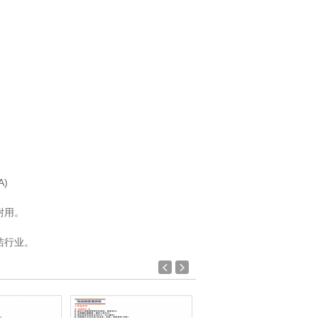
)
耐用。
洁行业。