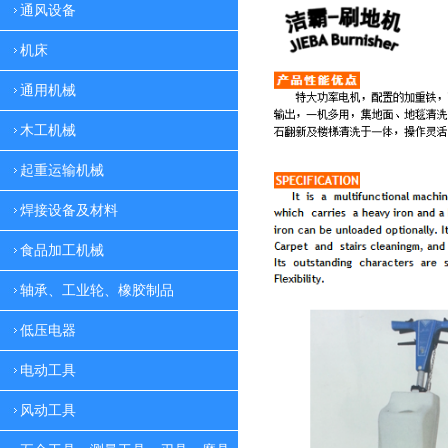
通风设备
机床
通用机械
木工机械
起重运输机械
焊接设备及材料
食品加工机械
轴承、工业轮、橡胶制品
低压电器
电动工具
风动工具