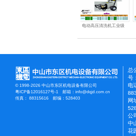
杰霸-强力吹干机
总
号：
电话
© 1998-2026 中山市东区机电设备有限公司
粤ICP备12016127号-1
邮箱：
info@dqjd.com.cn
88
传真： 88315616 邮编：528403
网址
52
公
中
花