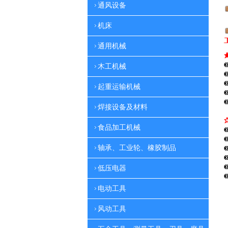
通风设备
机床
通用机械
木工机械
起重运输机械
焊接设备及材料
食品加工机械
轴承、工业轮、橡胶制品
低压电器
电动工具
风动工具