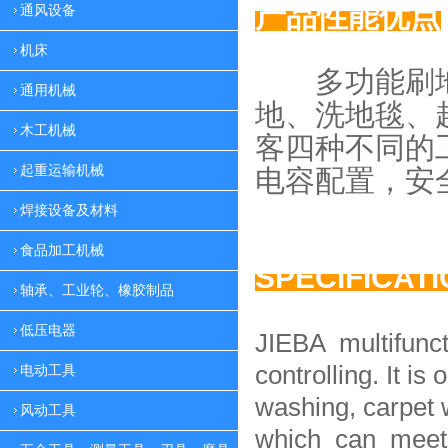
产品性能优点
通风设备
机床
多功能刷地
通用机械
地、
洗地毯、
木工机械
客四种
不同的
起重运输机械
电容配置，
安
焊接设备及材料
食品加工机械
SPECIFICAT
轴承、工业轮、橡胶制品
低压电器
JIEBA multifunc
controlling. It is 
电动工具
washing, carpet 
风动工具
which can meet 