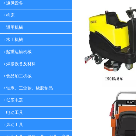
通风设备
机床
通用机械
木工机械
起重运输机械
焊接设备及材料
食品加工机械
轴承、工业轮、橡胶制品
低压电器
电动工具
风动工具