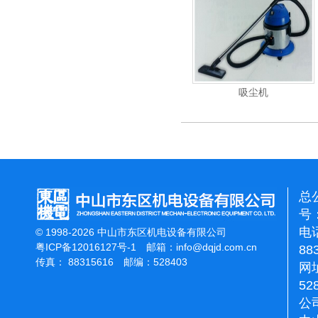
动高压清洗机
吸尘机
电动高压清洗机
总
号：
电话
© 1998-2026 中山市东区机电设备有限公司
粤ICP备12016127号-1
邮箱：
info@dqjd.com.cn
88
传真： 88315616 邮编：528403
网址
52
公