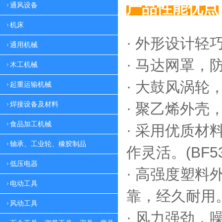
产品性能优点
通风设备
机床
· 外形设计轻
通用机械
·
马达网罩，
木工机械
·
大鼓风涡轮，
起重运输机械
焊接设备及材料
·
聚乙烯外壳，
食品加工机械
·
采用优质材料
轴承、工业轮、橡胶制品
作灵活。(BF53
低压电器
·
高强度塑料外
电动工具
靠，
经久耐用。(
风动工具
·
风力强劲，噪