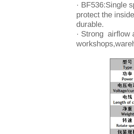
·
BF536:Single sp
protect the ins
durable.
·
Strong airflow a
workshops,wareh