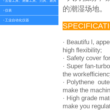
五金工具、测量工具、刃具、磨具
的潮湿场地。
仪表
工业自动化仪器
SPECIFICAT
·
Beautifu l, app
high flexibility;
·
Safety cover fo
·
Super fan-turbo
the workefficienc
·
Polythene oute
make the machin
·
High grade mat
make you regulate