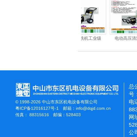
清洗机
电动高压清洗机工业级
电动高压清洗机工业级
总
号：
电话
© 1998-2026 中山市东区机电设备有限公司
粤ICP备12016127号-1
邮箱：
info@dqjd.com.cn
88
传真： 88315616 邮编：528403
网址
52
公