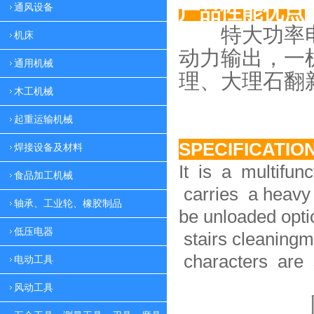
产品性能优点
通风设备
特大功率电
机床
动力
输出，一
通用机械
理、大理
石翻
木工机械
起重运输机械
SPECIFICATIO
焊接设备及材料
It is a multifun
食品加工机械
carries a heavy 
轴承、工业轮、橡胶制品
be unloaded option
低压电器
stairs cleaningm
characters are 
电动工具
风动工具