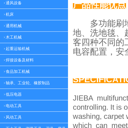
产品性能优点
通风设备
机床
多功能刷地
通用机械
地、
洗地毯、
木工机械
客四种
不同的
起重运输机械
电容配置，
安
焊接设备及材料
食品加工机械
SPECIFICAT
轴承、工业轮、橡胶制品
低压电器
JIEBA multifunc
controlling. It is 
电动工具
washing, carpet 
风动工具
which can meet 