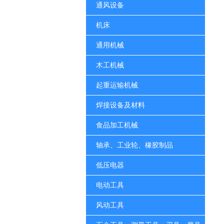
通风设备
机床
通用机械
木工机械
起重运输机械
焊接设备及材料
食品加工机械
轴承、工业轮、橡胶制品
低压电器
电动工具
风动工具