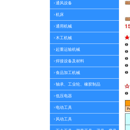
通风设备
机床
通用机械
木工机械
起重运输机械
焊接设备及材料
食品加工机械
轴承、工业轮、橡胶制品
低压电器
电动工具
风动工具