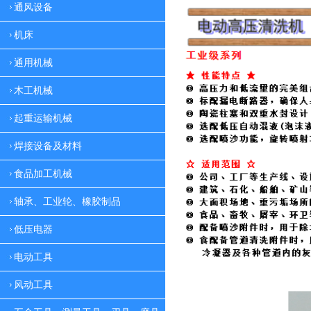
通风设备
机床
通用机械
木工机械
起重运输机械
焊接设备及材料
食品加工机械
轴承、工业轮、橡胶制品
低压电器
电动工具
风动工具