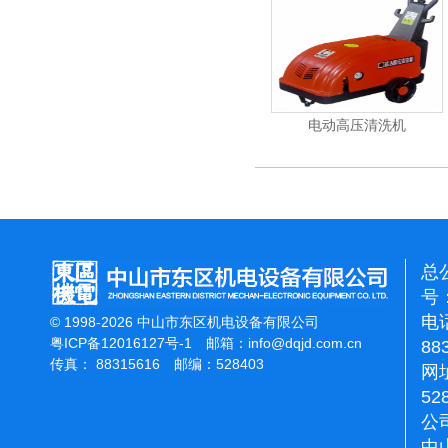
能刷地机
洁霸石面加重翻新机
电动高压清洗机
总
号：
电话
© 1998-2026 中山市东区机电设备有限公司
粤ICP备12016127号-1
邮箱：
info@dqjd.com.cn
88
传真： 88315616 邮编：528403
网址
52
公
中