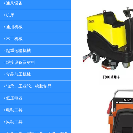
通风设备
机床
通用机械
木工机械
起重运输机械
焊接设备及材料
食品加工机械
轴承、工业轮、橡胶制品
低压电器
电动工具
风动工具