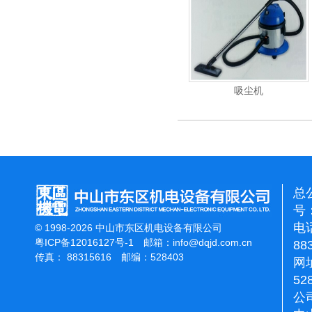
电动高压清洗机
吸尘机
电动高压
总
号：
电话
© 1998-2026 中山市东区机电设备有限公司
粤ICP备12016127号-1
邮箱：
info@dqjd.com.cn
88
传真： 88315616 邮编：528403
网址
52
公