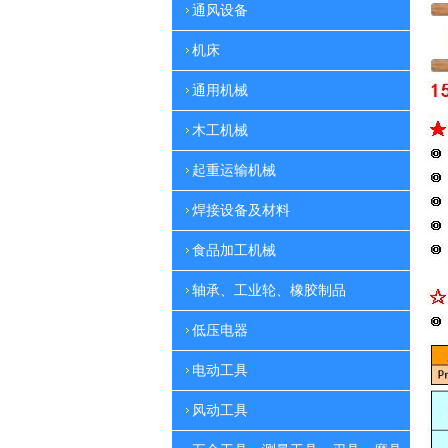
通风设备
机床
通用机械
木工机械
起重运输机械
焊接设备及材料
食品加工机械
轴承、工业轮、橡胶制品
低压电器
电动工具
风动工具