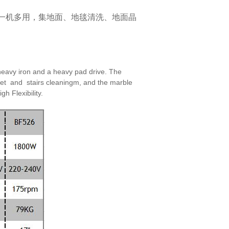
一机多用，集地面、地毯清洗、地面晶
eavy iron and a heavy pad drive. The
et and stairs cleaningm, and the marble
high
Flexibility.