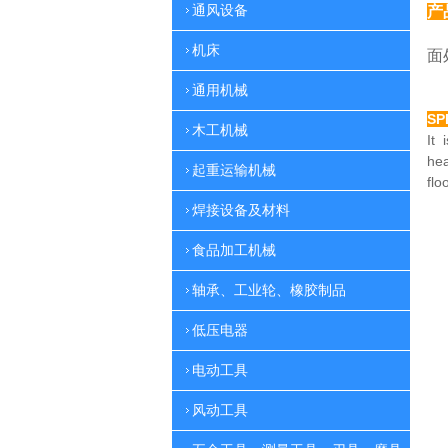
通风设备
产
特
机床
面
通用机械
SP
木工机械
It 
he
起重运输机械
flo
焊接设备及材料
食品加工机械
轴承、工业轮、橡胶制品
低压电器
电动工具
风动工具