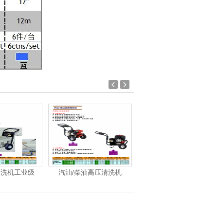
清洗机工业级
汽油/柴油高压清洗机
洁霸-洗地机、洗地车系