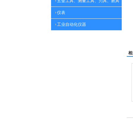
五金工具、测量工具、刃具、磨具
仪表
工业自动化仪器
相
刷地机
电动高压清洗机
吸尘机