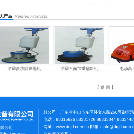
关产品
Related Products
洁霸多功能刷地机
洁霸石面加重翻新机
电动高
【 返 回 】
总公司：广东省中山市东区孙文东路268号御景湾
电话：88315626 88381726 88333844 883344
网址：www.dqjd.com.cn 邮箱：info@dqjd.com
有限公司
o@dqjd.com.cn
公司属下机构：