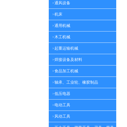
通风设备
机床
通用机械
木工机械
起重运输机械
焊接设备及材料
食品加工机械
轴承、工业轮、橡胶制品
低压电器
电动工具
风动工具