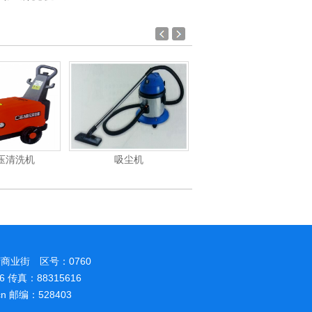
压清洗机
吸尘机
电动高压清洗机
商业街 区号：0760
86 传真：88315616
.cn 邮编：528403