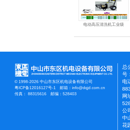
机
电动高压清洗机
电动高压清洗机工业级
总
号：
电话
© 1998-2026 中山市东区机电设备有限公司
粤ICP备12016127号-1
邮箱：
info@dqjd.com.cn
88
传真： 88315616 邮编：528403
网址
52
公
中
花