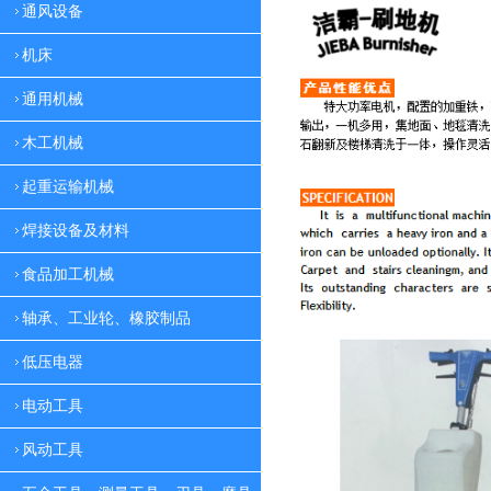
通风设备
机床
通用机械
木工机械
起重运输机械
焊接设备及材料
食品加工机械
轴承、工业轮、橡胶制品
低压电器
电动工具
风动工具