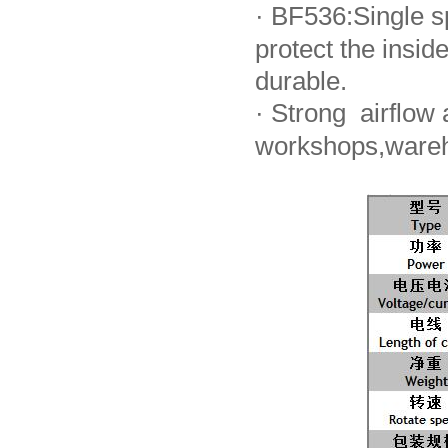
·
BF536:Single sp
protect the ins
durable.
·
Strong airflow a
workshops,wareh