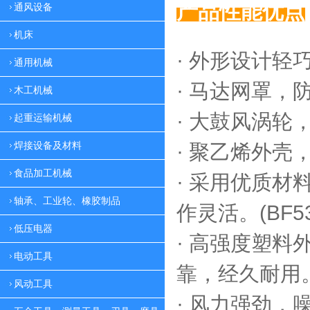
产品性能优点
通风设备
机床
· 外形设计轻
通用机械
·
马达网罩，
木工机械
·
大鼓风涡轮，
起重运输机械
焊接设备及材料
·
聚乙烯外壳，
食品加工机械
·
采用优质材料
轴承、工业轮、橡胶制品
作灵活。(BF53
低压电器
·
高强度塑料外
电动工具
靠，
经久耐用。(
风动工具
·
风力强劲，噪