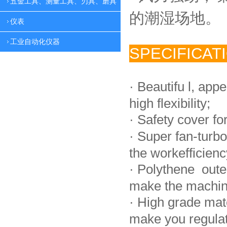
五金工具、测量工具、刃具、磨具
的潮湿场地。
仪表
工业自动化仪器
SPECIFICAT
·
Beautifu l, app
high flexibility;
·
Safety cover fo
·
Super fan-turbo
the workefficienc
·
Polythene oute
make the machin
·
High grade mat
make you regulate