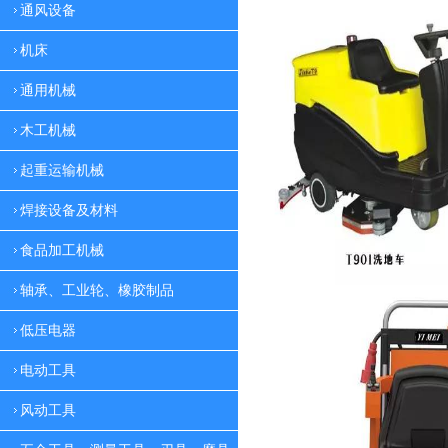
通风设备
机床
通用机械
木工机械
起重运输机械
焊接设备及材料
食品加工机械
轴承、工业轮、橡胶制品
低压电器
电动工具
风动工具