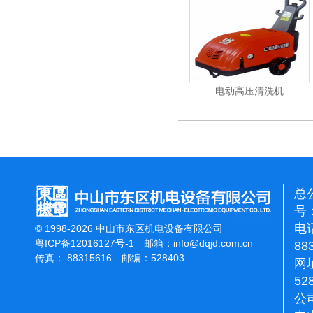
刷地机
洁霸石面加重翻新机
电动高压清洗机
总
号：
电话
© 1998-2026 中山市东区机电设备有限公司
粤ICP备12016127号-1
邮箱：
info@dqjd.com.cn
88
传真： 88315616 邮编：528403
网址
52
公