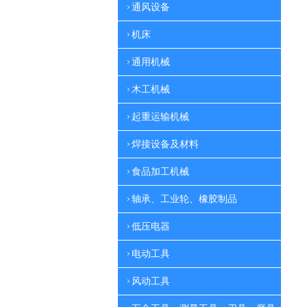
通风设备
机床
通用机械
木工机械
起重运输机械
焊接设备及材料
食品加工机械
轴承、工业轮、橡胶制品
低压电器
电动工具
风动工具