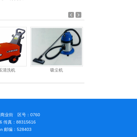
尘机
电动高压清洗机
电动高压清洗机工业级
商业街 区号：0760
86 传真：88315616
.cn 邮编：528403