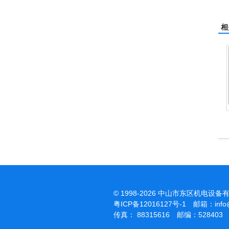
相
杰霸-强力吹干机
洁霸多功能刷地机
© 1998-2026 中山市东区机电设备
粤ICP备12016127号-1
邮箱：
inf
传真： 88315616 邮编：528403