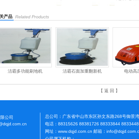
关产品
Related Products
洁霸石面加重翻新机
电动高压清洗机
吸
【 返 回 】
总公司：广东省中山市东区孙文东路268号御景湾
有限公司
o@dqjd.com.cn
电话：88315626 88381726 88333844 883344
网址：www.dqjd.com.cn 邮箱：info@dqjd.com
公司属下机构：