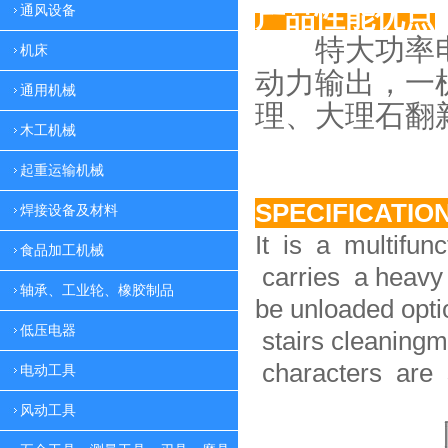
产品性能优点
通风设备
特大功率电
机床
动力
输出，一
通用机械
理、大理
石翻
木工机械
起重运输机械
SPECIFICATIO
焊接设备及材料
It is a multifun
食品加工机械
carries a heavy 
轴承、工业轮、橡胶制品
be unloaded option
低压电器
stairs cleaningm
characters are 
电动工具
风动工具