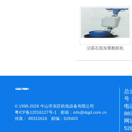
力吹干机
洁霸多功能刷地机
洁霸石面加重翻新机
总
号：
电话
© 1998-2026 中山市东区机电设备有限公司
粤ICP备12016127号-1
邮箱：
info@dqjd.com.cn
88
传真： 88315616 邮编：528403
网址
52