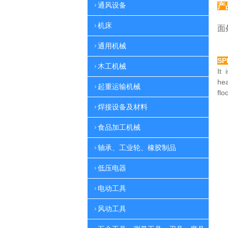
通风设备
产
特
机床
面
通用机械
SP
木工机械
It 
he
起重运输机械
flo
焊接设备及材料
食品加工机械
轴承、工业轮、橡胶制品
低压电器
电动工具
风动工具