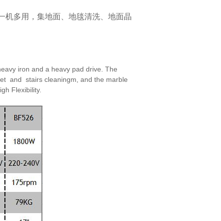
一机多用，集地面、地毯清洗、地面晶
eavy iron and a heavy pad drive. The
et and stairs cleaningm, and the marble
high
Flexibility.