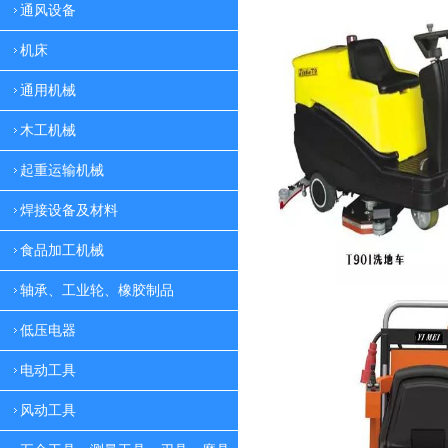
通风设备
机床
通用机械
木工机械
起重运输机械
焊接设备及材料
食品加工机械
轴承、工业轮、橡胶制品
低压电器
电动工具
风动工具