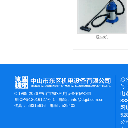
电动高压清洗机
吸尘机
总
号：
电话
© 1998-2026 中山市东区机电设备有限公司
粤ICP备12016127号-1
邮箱：
info@dqjd.com.cn
88
传真： 88315616 邮编：528403
网址
52
公