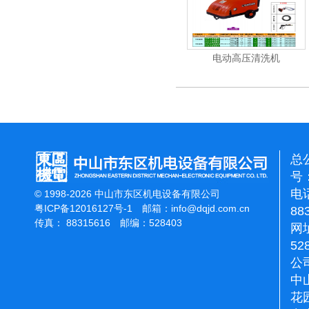
清洗机
吸尘机
电动高压清洗机
总
号：
电话
© 1998-2026 中山市东区机电设备有限公司
粤ICP备12016127号-1
邮箱：
info@dqjd.com.cn
88
传真： 88315616 邮编：528403
网址
52
公
中
花