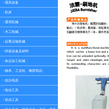
通风设备
机床
通用机械
木工机械
起重运输机械
焊接设备及材料
食品加工机械
轴承、工业轮、橡胶制品
低压电器
电动工具
风动工具