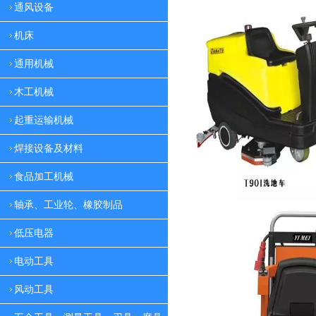
通风设备
机床
通用机械
木工机械
起重运输机械
焊接设备及材料
食品加工机械
轴承、工业轮、橡胶制品
低压电器
电动工具
风动工具