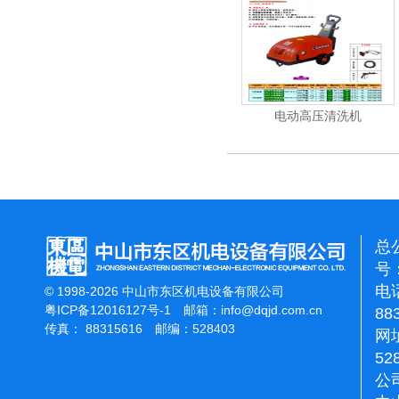
清洗机
吸尘机
电动高压清洗机
总
号：
电话
© 1998-2026 中山市东区机电设备有限公司
粤ICP备12016127号-1
邮箱：
info@dqjd.com.cn
88
传真： 88315616 邮编：528403
网址
52
公