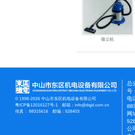
重翻新机
电动高压清洗机
吸尘机
总
号：
电话
© 1998-2026 中山市东区机电设备有限公司
粤ICP备12016127号-1
邮箱：
info@dqjd.com.cn
88
传真： 88315616 邮编：528403
网址
52
公