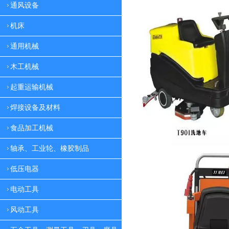
通风设备
机床
通用机械
木工机械
起重运输机械
焊接设备及材料
食品加工机械
轴承、工业轮、橡胶制品
低压电器
电动工具
风动工具