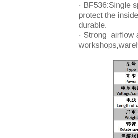
·
BF536:Single sp
protect the ins
durable.
·
Strong airflow a
workshops,wareh