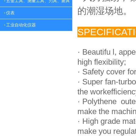
五金工具、测量工具、刃具、磨具
的潮湿场地。
仪表
工业自动化仪器
SPECIFICAT
·
Beautifu l, app
high flexibility;
·
Safety cover fo
·
Super fan-turbo
the workefficienc
·
Polythene oute
make the machin
·
High grade mat
make you regulate