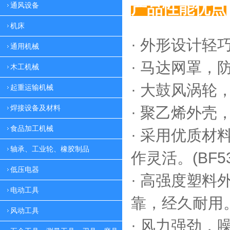
产品性能优点
通风设备
机床
· 外形设计轻
通用机械
·
马达网罩，
木工机械
·
大鼓风涡轮，
起重运输机械
焊接设备及材料
·
聚乙烯外壳，
食品加工机械
·
采用优质材料
轴承、工业轮、橡胶制品
作灵活。(BF53
低压电器
·
高强度塑料外
电动工具
靠，
经久耐用。(
风动工具
·
风力强劲，噪