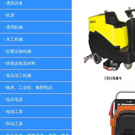
通风设备
机床
通用机械
木工机械
起重运输机械
焊接设备及材料
食品加工机械
轴承、工业轮、橡胶制品
低压电器
电动工具
风动工具