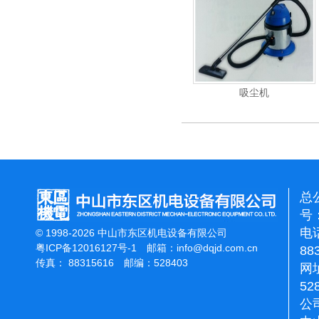
重翻新机
电动高压清洗机
吸尘机
总
号：
电话
© 1998-2026 中山市东区机电设备有限公司
粤ICP备12016127号-1
邮箱：
info@dqjd.com.cn
88
传真： 88315616 邮编：528403
网址
52
公