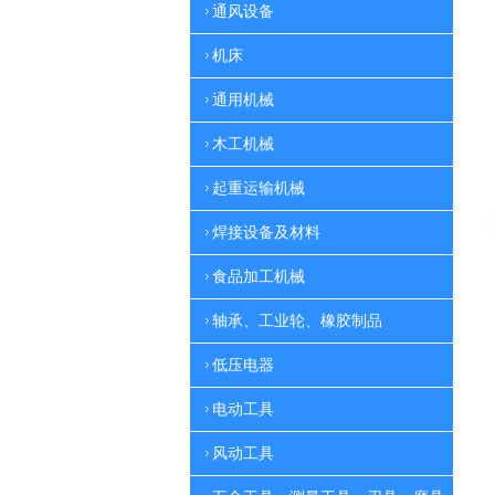
通风设备
机床
通用机械
木工机械
起重运输机械
焊接设备及材料
食品加工机械
轴承、工业轮、橡胶制品
低压电器
电动工具
风动工具