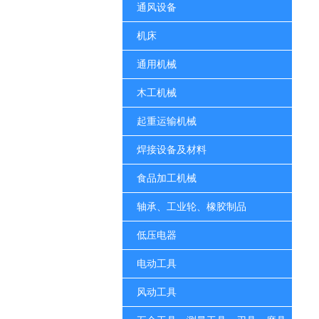
通风设备
机床
通用机械
木工机械
起重运输机械
焊接设备及材料
食品加工机械
轴承、工业轮、橡胶制品
低压电器
电动工具
风动工具