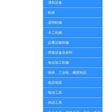
通风设备
机床
通用机械
木工机械
起重运输机械
焊接设备及材料
食品加工机械
轴承、工业轮、橡胶制品
低压电器
电动工具
风动工具