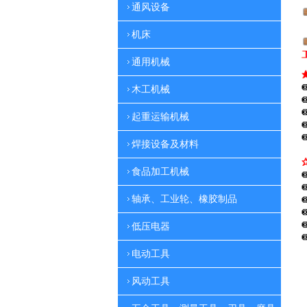
通风设备
机床
通用机械
木工机械
起重运输机械
焊接设备及材料
食品加工机械
轴承、工业轮、橡胶制品
低压电器
电动工具
风动工具