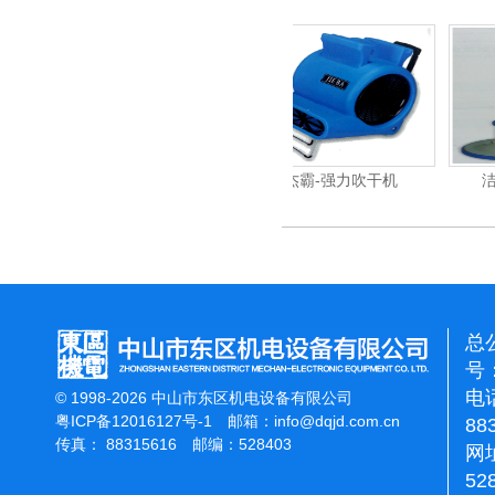
杰霸-强力吹干机
总
号：
电话
© 1998-2026 中山市东区机电设备有限公司
粤ICP备12016127号-1
邮箱：
info@dqjd.com.cn
88
传真： 88315616 邮编：528403
网址
52