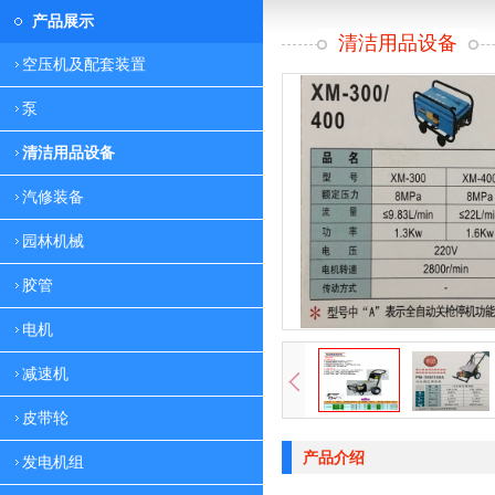
产品展示
清洁用品设备
空压机及配套装置
泵
清洁用品设备
汽修装备
园林机械
胶管
电机
减速机
皮带轮
产品介绍
发电机组