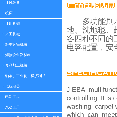
产品性能优点
通风设备
机床
多功能刷地
通用机械
地、
洗地毯、
木工机械
客四种
不同的
起重运输机械
电容配置，
安
焊接设备及材料
食品加工机械
SPECIFICAT
轴承、工业轮、橡胶制品
低压电器
JIEBA multifunc
controlling. It is 
电动工具
washing, carpet 
风动工具
which can meet 