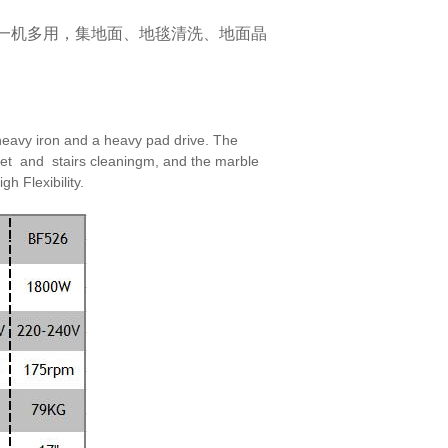
一机多用，集地面、地毯清洗、地面晶
eavy iron and a heavy pad drive. The
et and stairs cleaningm, and the marble
high
Flexibility.