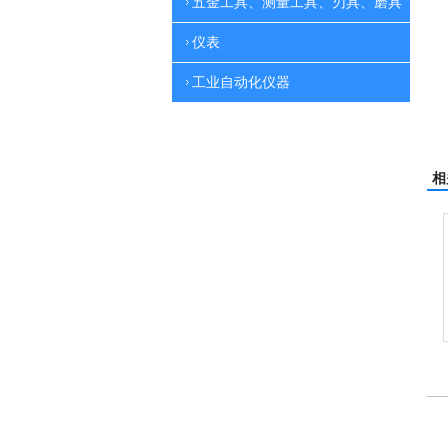
五金工具、测量工具、刃具、磨具
仪表
工业自动化仪器
相
刷地机
电动高压清洗机
吸尘机