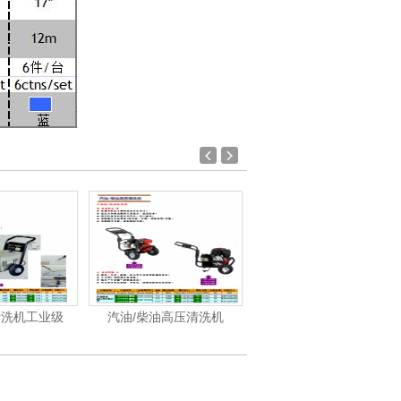
清洗机工业级
汽油/柴油高压清洗机
洁霸-洗地机、洗地车系