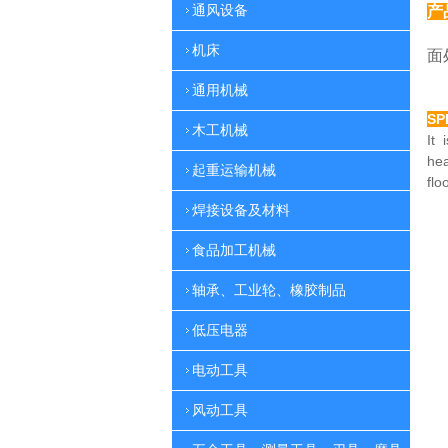
通风设备
产
特
机床
面
通用机械
SP
木工机械
It 
he
起重运输机械
flo
焊接设备及材料
食品加工机械
轴承、工业轮、橡胶制品
低压电器
电动工具
风动工具